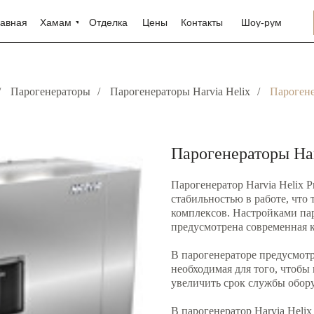
лавная
Хамам
Отделка
Цены
Контакты
Шоу-рум
/
Парогенераторы
/
Парогенераторы Harvia Helix
/
Парогене
Парогенераторы Har
Парогенератор Harvia Helix 
стабильностью в работе, что
комплексов. Настройками пар
предусмотрена современная к
В парогенераторе предусмотр
необходимая для того, чтобы
увеличить срок службы обор
В парогенератор Harvia Heli