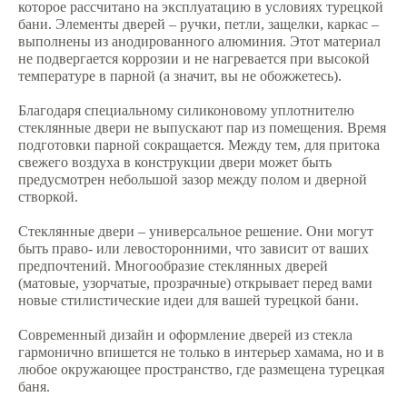
которое рассчитано на эксплуатацию в условиях турецкой
О компании
бани. Элементы дверей – ручки, петли, защелки, каркас –
выполнены из анодированного алюминия. Этот материал
Акции
не подвергается коррозии и не нагревается при высокой
температуре в парной (а значит, вы не обожжетесь).
Оборудование
Благодаря специальному силиконовому уплотнителю
SPA-Термы
стеклянные двери не выпускают пар из помещения. Время
подготовки парной сокращается. Между тем, для притока
Концепции SPA зон
свежего воздуха в конструкции двери может быть
предусмотрен небольшой зазор между полом и дверной
F.A.Q.
створкой.
Контакты
Стеклянные двери – универсальное решение. Они могут
быть право- или левосторонними, что зависит от ваших
предпочтений. Многообразие стеклянных дверей
(матовые, узорчатые, прозрачные) открывает перед вами
новые стилистические идеи для вашей турецкой бани.
Сведения по публичной оферте
Современный дизайн и оформление дверей из стекла
© SPA-HAMMAM 2013-2026 |
гармонично впишется не только в интерьер хамама, но и в
Строительство хамам под ключ
любое окружающее пространство, где размещена турецкая
баня.