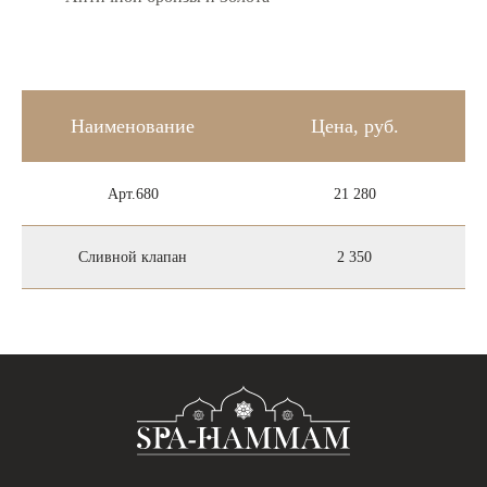
О компании
Наименование
Цена, руб.
Акции
Проектирование
Арт.680
21 280
Оборудование
SPA-Термы
Сливной клапан
2 350
Концепции SPA зон
F.A.Q.
Сведения по публичной оферте
© SPA-HAMMAM 2013-2026 |