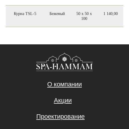
Проектирование
Курна TSL-5
Бежевый
50 х 50 х
1 140,00
100
Оборудование
SPA-Термы
Концепции SPA зон
F.A.Q.
Контакты
Сведения по публичной оферте
© SPA-HAMMAM 2013-2026 |
Строительство хамам под ключ