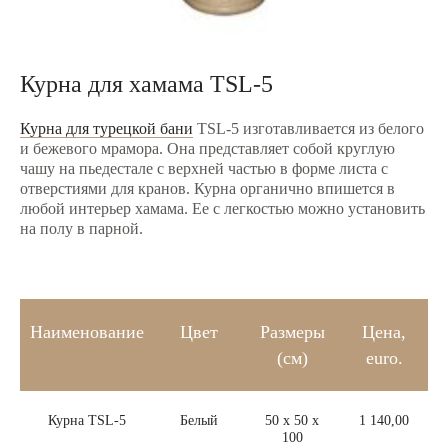
Курна для хамама TSL-5
8(8
Курна для турецкой бани
TSL-5 изготавливается из белого
и бежевого мрамора. Она представляет собой круглую
чашу на пьедестале с верхней частью в форме листа с
отверстиями для кранов. Курна органично впишется в
любой интерьер хамама. Ее с легкостью можно установить
на полу в парной.
Наименование
Цвет
Размеры
Цена,
(см)
euro.
О компании
Курна TSL-5
Белый
50 х 50 х
1 140,00
100
Акции